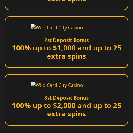
2st Deposit Bonus
100% up to $1,000 and up to 25
extra spins
3st Deposit Bonus
100% up to $2,000 and up to 25
extra spins